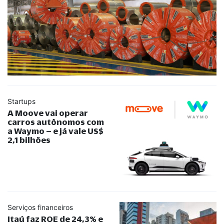
Startups
A Moove vai operar
carros autônomos com
a Waymo – e já vale US$
2,1 bilhões
Serviços financeiros
Itaú faz ROE de 24,3% e