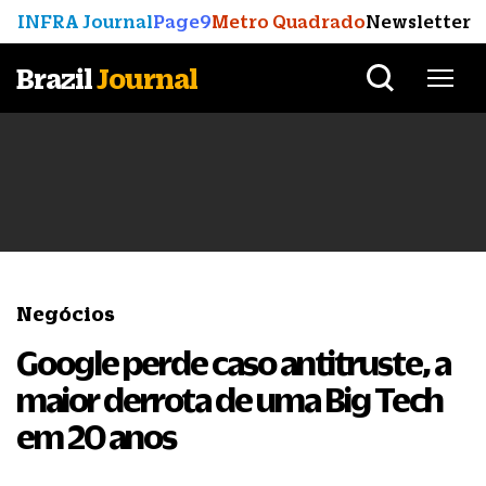
INFRA Journal
Page9
Metro Quadrado
Newsletter
Brazil
Journal
Negócios
Google perde caso antitruste, a
maior derrota de uma Big Tech
em 20 anos