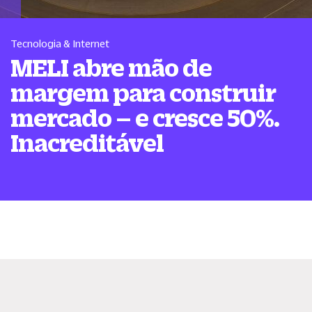
Tecnologia & Internet
MELI abre mão de
margem para construir
mercado – e cresce 50%.
Inacreditável