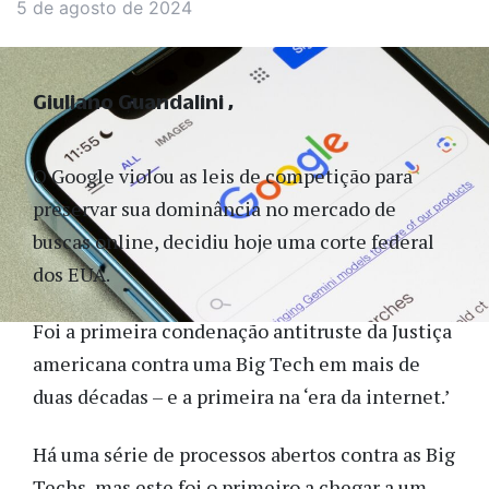
5 de agosto de 2024
Giuliano Guandalini
O Google violou as leis de competição para
preservar sua dominância no mercado de
buscas online, decidiu hoje uma corte federal
dos EUA.
Foi a primeira condenação antitruste da Justiça
americana contra uma Big Tech em mais de
duas décadas – e a primeira na ‘era da internet.’
Há uma série de processos abertos contra as Big
Techs, mas este foi o primeiro a chegar a um