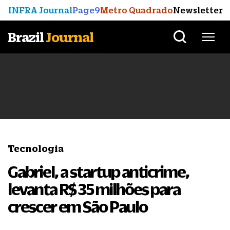
INFRA Journal
Page9
Metro Quadrado
Newsletter
Brazil
Journal
Tecnologia
Gabriel, a startup anticrime,
levanta R$ 35 milhões para
crescer em São Paulo