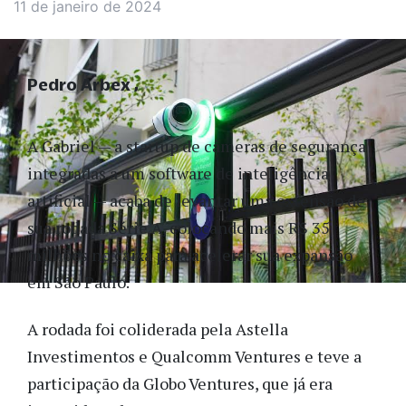
11 de janeiro de 2024
Pedro Arbex
A Gabriel — a startup de câmeras de segurança
integradas a um software de inteligência
artificial — acaba de levantar uma extensão de
sua rodada Série A, colocando mais R$ 35
milhões no caixa para acelerar sua expansão
em São Paulo.
A rodada foi coliderada pela Astella
Investimentos e Qualcomm Ventures e teve a
participação da Globo Ventures, que já era