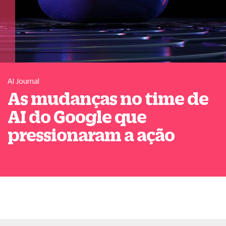
AI Journal
As mudanças no time de
AI do Google que
pressionaram a ação