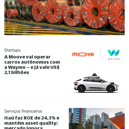
Startups
A Moove vai operar
carros autônomos com
a Waymo – e já vale US$
2,1 bilhões
Serviços financeiros
Itaú faz ROE de 24,3% e
mantém asset quality;
mercado ignora