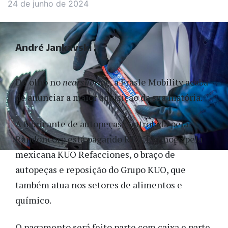
24 de junho de 2024
André Jankavski
De olho no
nearshoring,
a Frasle Mobility acaba
de anunciar a maior aquisição da sua história.
A fabricante de autopeças controlada pela
Randoncorp está pagando R$ 2,1 bilhões pela
mexicana KUO Refacciones, o braço de
autopeças e reposição
do Grupo KUO, que
também atua nos setores de alimentos e
químico.
O pagamento será feito parte com caixa e parte