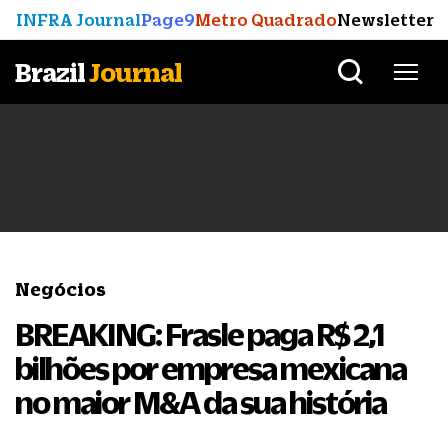
INFRA Journal
Page9
Metro Quadrado
Newsletter
Brazil
Journal
Negócios
BREAKING: Frasle paga R$ 2,1
bilhões por empresa mexicana
no maior M&A da sua história