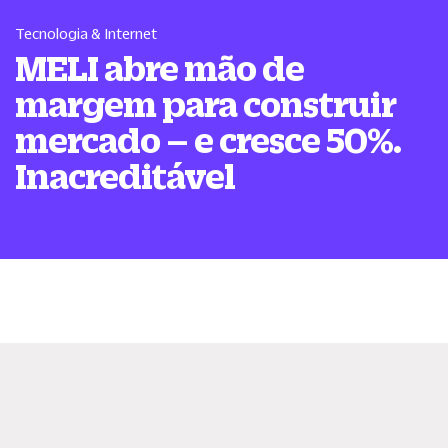
Tecnologia & Internet
MELI abre mão de
margem para construir
mercado – e cresce 50%.
Inacreditável