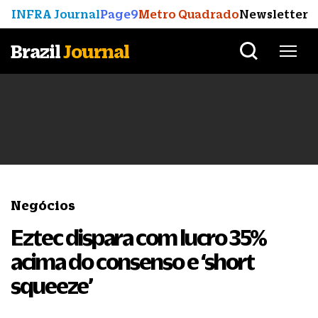
INFRA Journal
Page9
Metro Quadrado
Newsletter
Brazil
Journal
Negócios
Eztec dispara com lucro 35%
acima do consenso e ‘short
squeeze’