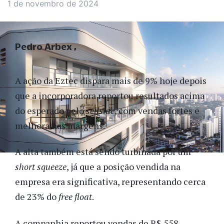
1 de novembro de 2024
Pedro Arbex
A ação da Eztec dispara mais de 9% hoje depois
que a incorporadora reportou resultados acima
do esperado pelo
sellside
, com vendas fortes e
melhora nas margens.
A alta também está sendo turbinada por um
short squeeze
, já que a posição vendida na
empresa era significativa, representando cerca
de 23% do
free float
.
A companhia reportou vendas de R$ 558