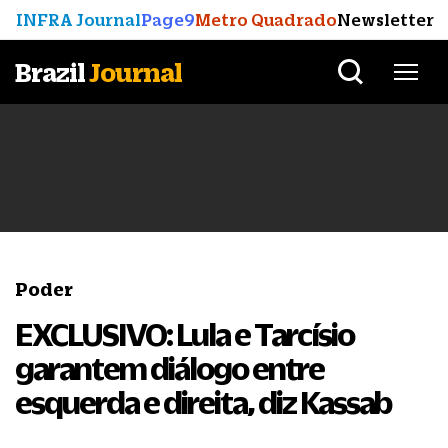
INFRA Journal
Page9
Metro Quadrado
Newsletter
Brazil
Journal
Poder
EXCLUSIVO: Lula e Tarcísio
garantem diálogo entre
esquerda e direita, diz Kassab