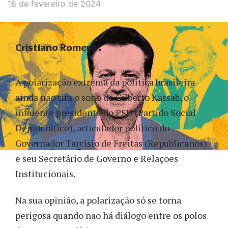
18 de fevereiro de 2024
Cristiano Romero
A polarização extrema da política brasileira
ainda não tira o sono de Gilberto Kassab, o
influente presidente do PSD (Partido Social
Democrático), articulador político do
Governador Tarcísio de Freitas (Republicanos)
e seu Secretário de Governo e Relações
Institucionais.
Na sua opinião, a polarização só se torna
perigosa quando não há diálogo entre os polos