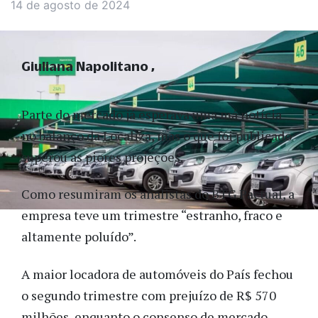
14 de agosto de 2024
Giuliana Napolitano
Parte do mercado já esperava uma má notícia
no balanço da Localiza, mas o que foi publicado
superou as piores projeções.
Como resumiram os analistas do BTG Pactual, a
empresa teve um trimestre “estranho, fraco e
altamente poluído”.
A maior locadora de automóveis do País fechou
o segundo trimestre com prejuízo de R$ 570
milhões, enquanto o consenso de mercado