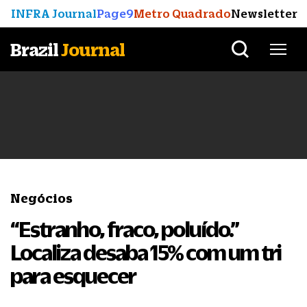
INFRA Journal
Page9
Metro Quadrado
Newsletter
Brazil
Journal
Negócios
“Estranho, fraco, poluído.”
Localiza desaba 15% com um tri
para esquecer