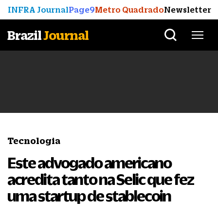
INFRA Journal
Page9
Metro Quadrado
Newsletter
Brazil
Journal
Tecnologia
Este advogado americano
acredita tanto na Selic que fez
uma startup de stablecoin