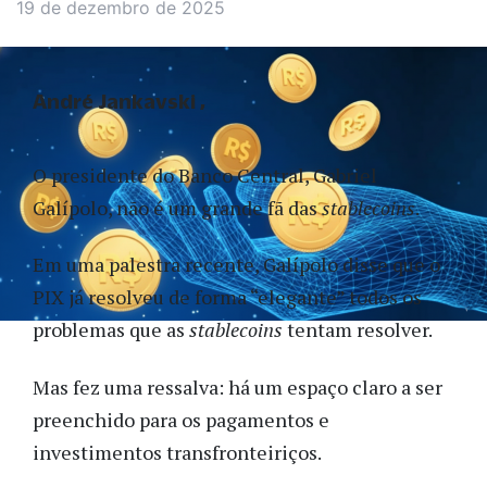
19 de dezembro de 2025
André Jankavski
O presidente do Banco Central, Gabriel
Galípolo, não é um grande fã das
stablecoins
.
Em uma palestra recente, Galípolo disse que o
PIX já resolveu de forma “elegante” todos os
problemas que as
stablecoins
tentam resolver.
Mas fez uma ressalva: há um espaço claro a ser
preenchido para os pagamentos e
investimentos transfronteiriços.