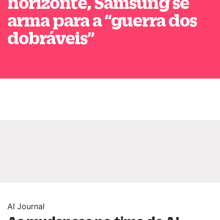
horizonte, Samsung se
arma para a
“
guerra dos
dobráveis
”
AI Journal