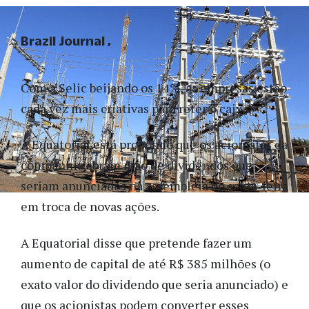
Brazil Journal
Com a Selic beijando os 14%, as empresas estão
cada vez mais criativas para reter o caixa.
A Equatorial está propondo que os acionistas da
companhia abram mão de dividendos que
seriam anunciados na assembleia de sexta-feira
em troca de novas ações.
A Equatorial disse que pretende fazer um
aumento de capital de até R$ 385 milhões (o
exato valor do dividendo que seria anunciado) e
que os acionistas podem converter esses