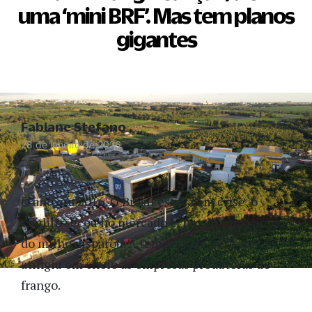
uma ‘mini BRF’. Mas tem planos
gigantes
Fabiane Stefano
28 de janeiro de 2026
O ano era 2016. O Brasil estava em crise, o
crédito secou no mercado e, pra piorar, o preço
do milho disparou. A tempestade perfeita
atingiu em cheio as empresas produtoras de
frango.