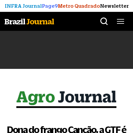
INFRA Journal
Page9
Metro Quadrado
Newsletter
Brazil
Journal
Dona do frango Canção, a GTF é