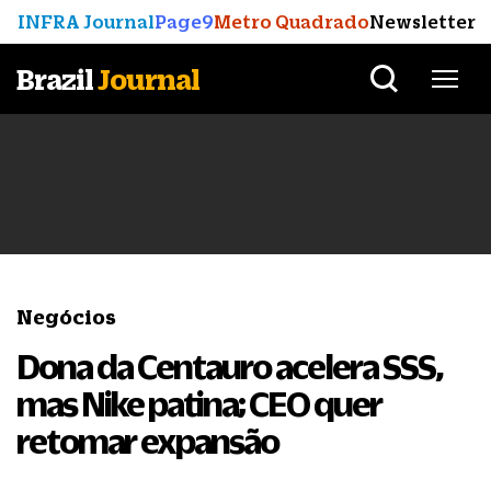
INFRA Journal
Page9
Metro Quadrado
Newsletter
Brazil
Journal
Negócios
Dona da Centauro acelera SSS,
mas Nike patina; CEO quer
retomar expansão