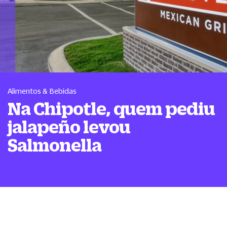
Alimentos & Bebidas
Na Chipotle, quem pediu
jalapeño levou
Salmonella