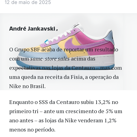
12 de maio de 2025
André Jankavski
O Grupo SBF acaba de reportar um resultado
com um
same-store sales
acima das
expectativas nas lojas da Centauro – mas com
uma queda na receita da Fisia, a operação da
Nike no Brasil.
Enquanto o SSS da Centauro subiu 13,2% no
primeiro tri – ante um crescimento de 5% um
ano antes – as lojas da Nike venderam 1,2%
menos no período.