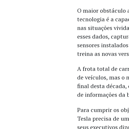
O maior obstáculo a
tecnologia é a capa
nas situações vivid
esses dados, captu
sensores instalado
treina as novas ver
A frota total de ca
de veículos, mas o
final desta década
de informações da 
Para cumprir os obj
Tesla precisa de u
seus executivos diz