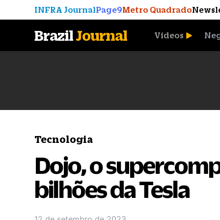
INFRA Journal
Page9
Metro Quadrado
Newsl
Brazil
Journal
Vídeos
Neg
A Moeda que Vingou
Tecnologia
Dojo, o supercom
bilhões da Tesla
12 de setembro de 2023