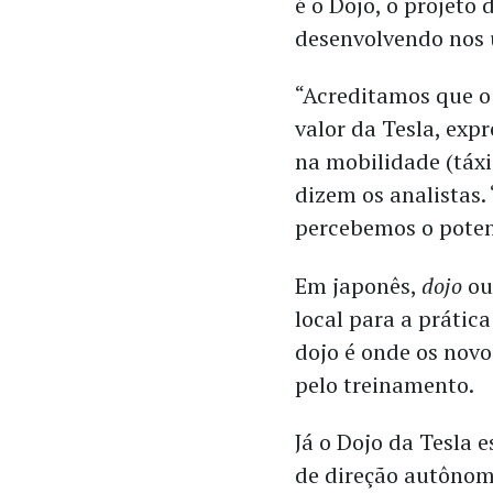
é o Dojo, o projet
desenvolvendo nos 
“Acreditamos que o
valor da Tesla, exp
na mobilidade (táxi 
dizem os analistas.
percebemos o poten
Em japonês,
dojo
o
local para a prática
dojo é onde os nov
pelo treinamento.
Já o Dojo da Tesla 
de direção autônom