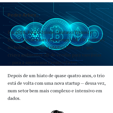
Pedro Arbex
Em 2018, Paulo Orione, Gustavo Tremel e
Daniel Smolenaars colocaram US$ 100 milhões
no bolso ao vender a startup Decora — que
criava ambientes 3D de vendas para varejistas
— para a americana CreativeDrive.
Depois de um hiato de quase quatro anos, o trio
está de volta com uma nova startup — dessa vez,
num setor bem mais complexo e intensivo em
dados.