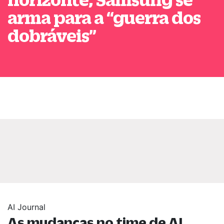
arma para a
“
guerra dos
dobráveis
”
AI Journal
As mudanças no time de AI