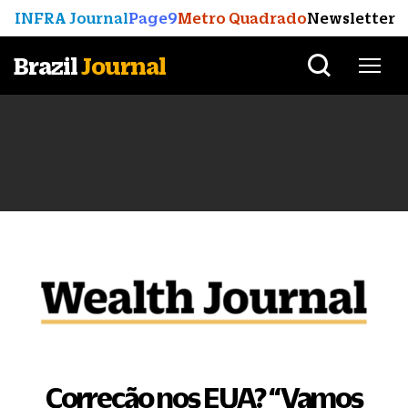
INFRA Journal
Page9
Metro Quadrado
Newsletter
Brazil
Journal
Correção nos EUA?
“
Vamos