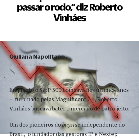
passar o rodo,
”
diz Roberto
Vinháes
Giuliana Napolitano
3 de abril de 2025
Enquanto o S&P 500 bombava nos últimos anos
– turbinado pelas Magnificent 7 –, Roberto
Vinháes buscava bater o mercado de outro jeito.
Um dos pioneiros do
buyside
independente do
Brasil, o fundador das gestoras IP e Nextep