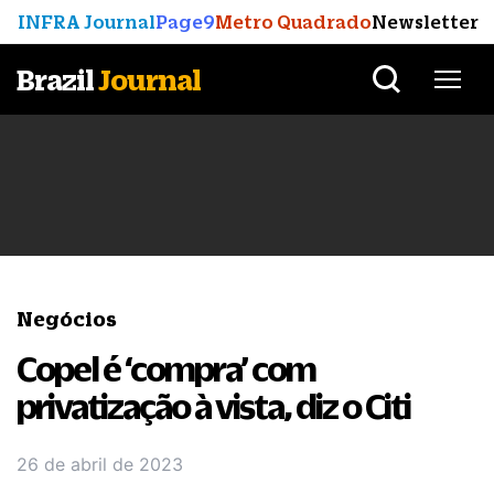
INFRA Journal
Page9
Metro Quadrado
Newsletter
Brazil
Journal
Negócios
Copel é ‘compra’ com
privatização à vista, diz o Citi
26 de abril de 2023