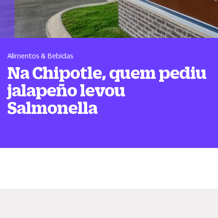
Alimentos & Bebidas
Na Chipotle, quem pediu
jalapeño levou
Salmonella