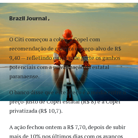
Brazil Journal
O Citi começou a cobrir a Copel com
recomendação de compra e preço-alvo de R$
9,40 — refletindo em grande parte os ganhos
potenciais com a privatização da estatal
paranaense.
O banco disse que este preço é a média entre o
preço-justo de Copel estatal (R$ 8) e a Copel
privatizada (R$ 10,7).
A ação fechou ontem a R$ 7,70, depois de subir
mais de 10% nos últimos dias com os avanços