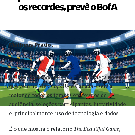
os recordes, prevê o BofA
Matheus Prado
7 de maio de 2026
A Copa do Mundo de 2026 – que começa no mês
que vem no México, EUA e Canadá – será a
maior de todos os tempos em termos de
audiência, seleções participantes, lucratividade
e, principalmente, uso de tecnologia e dados.
É o que mostra o relatório
The Beautiful Game
,