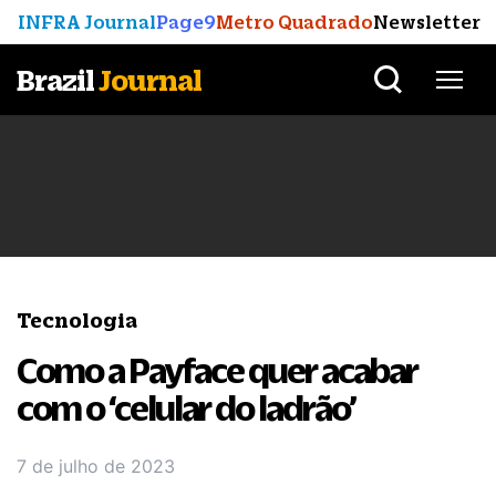
INFRA Journal
Page9
Metro Quadrado
Newsletter
Brazil
Journal
Tecnologia
Como a Payface quer acabar
com o ‘celular do ladrão’
7 de julho de 2023