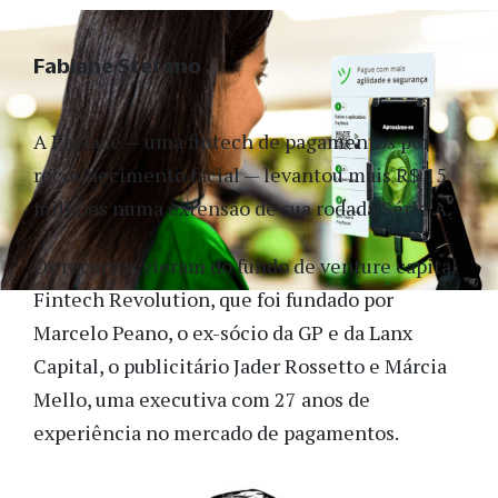
Fabiane Stefano
A Payface — uma fintech de pagamentos por
reconhecimento facial — levantou mais R$ 15
milhões numa extensão de sua rodada Série A.
Os recursos vieram do fundo de venture capital
Fintech Revolution, que foi fundado por
Marcelo Peano,
o ex-sócio da GP e da Lanx
Capital, o publicitário Jader Rossetto e Márcia
Mello, uma executiva com 27 anos de
experiência no mercado de pagamentos.