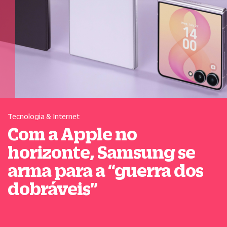
Tecnologia & Internet
Com a Apple no
horizonte, Samsung se
arma para a
“
guerra dos
dobráveis
”