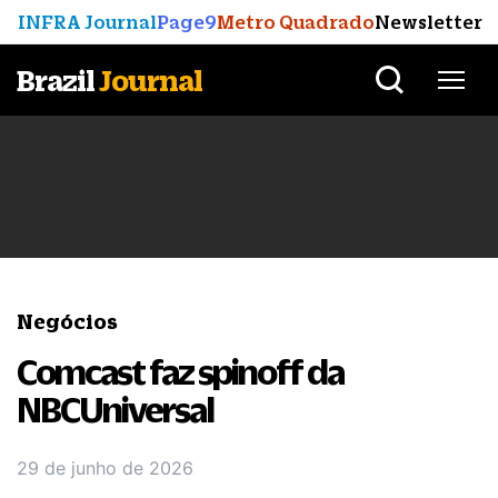
INFRA Journal
Page9
Metro Quadrado
Newsletter
Brazil
Journal
Negócios
Comcast faz spinoff da
NBCUniversal
29 de junho de 2026