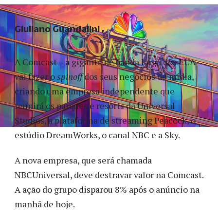
Giuliano Guandalini
A Comcast – a gigante de banda larga dos EUA –
vai fazer o
spinoff
dos seus negócios de mídia,
criando uma empresa independente que
reunirá os parques e resorts da Universal
Studios, a plataforma de streaming Peacock, o
estúdio DreamWorks, o canal NBC e a Sky.
A nova empresa, que será chamada
NBCUniversal, deve destravar valor na Comcast.
A ação do grupo disparou 8% após o anúncio na
manhã de hoje.