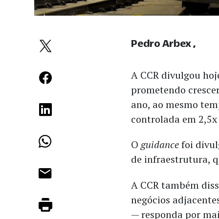
Pedro Arbex
A CCR divulgou hoje
prometendo cresce
ano, ao mesmo tem
controlada em 2,5x
O
guidance
foi divu
de infraestrutura, 
A CCR também disse
negócios adjacente
— responda por ma