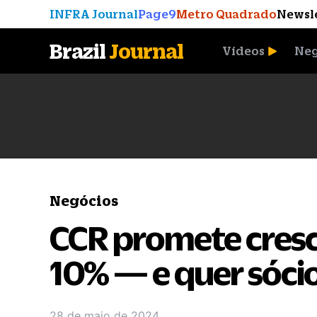
INFRA Journal
Page9
Metro Quadrado
Newsl
Brazil
Journal
Vídeos
Neg
A Moeda que Vingou
Negócios
CCR promete cres
10% — e quer sóci
28 de maio de 2024