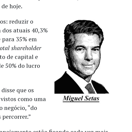
de hoje.
s: reduzir o
a dos atuais 40,3%
e para 35% em
total shareholder
o de capital e
de 50% do lucro
 disse que os
 vistos como uma
do negócio, “do
percorrer.”
lanejamento estão ficando cada vez mais