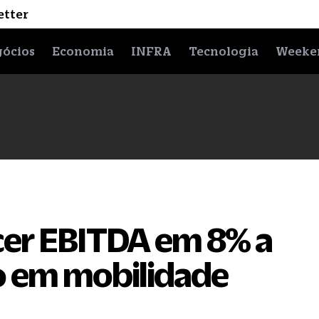
etter
ócios
Economia
INFRA
Tecnologia
Weeke
cer EBITDA em 8% a
o em mobilidade