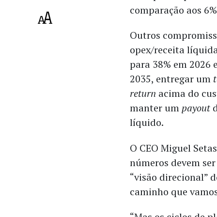
comparação aos 6% 
Outros compromisso
opex/receita líquid
para 38% em 2026 
2035, entregar um
return
acima do cust
manter um
payout
líquido.
O CEO Miguel Setas
números devem ser
“visão direcional” 
caminho que vamos 
“Mas os ciclos de p