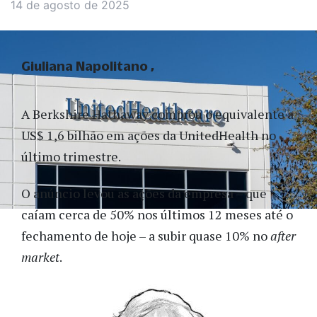
14 de agosto de 2025
Giuliana Napolitano
A Berkshire Hathaway comprou o equivalente a
US$ 1,6 bilhão em ações da UnitedHealth no
último trimestre.
O anúncio levou as ações da empresa – que
caíam cerca de 50% nos últimos 12 meses até o
fechamento de hoje – a subir quase 10% no
after
market
.