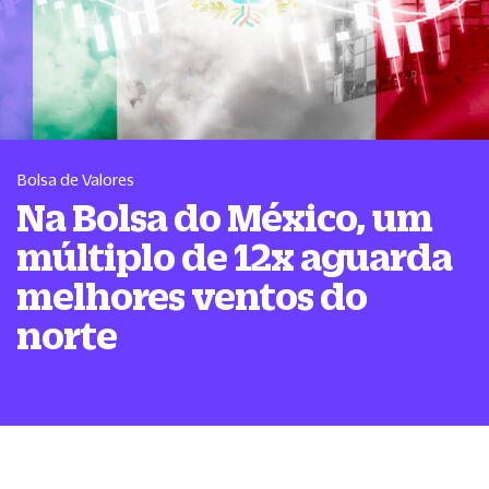
Bolsa de Valores
Na Bolsa do México, um
múltiplo de 12x aguarda
melhores ventos do
norte