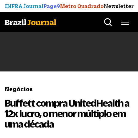
INFRA Journal
Page9
Metro Quadrado
Newsletter
Brazil
Journal
Negócios
Buffett compra UnitedHealth a
12x lucro, o menor múltiplo em
uma década