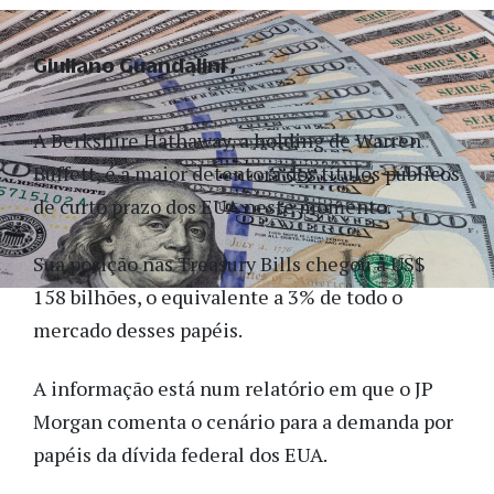
Giuliano Guandalini
A Berkshire Hathaway, a holding de Warren
Buffett, é a maior detentora dos títulos públicos
de curto prazo dos EUA neste momento.
Sua posição nas Treasury Bills chegou a US$
158 bilhões, o equivalente a 3% de todo o
mercado desses papéis.
A informação está num relatório em que o JP
Morgan comenta o cenário para a demanda por
papéis da dívida federal dos EUA.