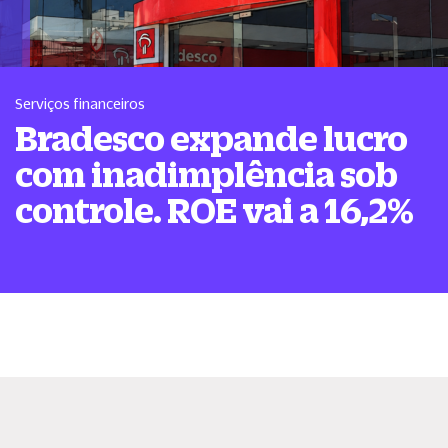
Serviços financeiros
Bradesco expande lucro
com inadimplência sob
controle. ROE vai a 16,2%