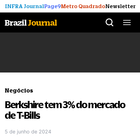
INFRA Journal
Page9
Metro Quadrado
Newsletter
Brazil
Journal
Negócios
Berkshire tem 3% do mercado
de T-Bills
5 de junho de 2024