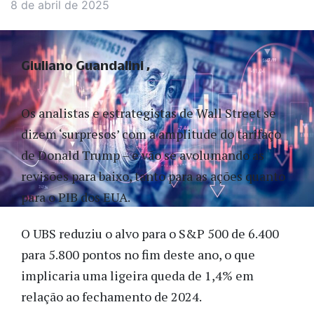
8 de abril de 2025
Giuliano Guandalini
Os analistas e estrategistas de Wall Street se
dizem ‘surpresos’ com a amplitude do tarifaço
de Donald Trump – e vão se avolumando as
revisões para baixo, tanto para as ações quanto
para o PIB dos EUA.
O UBS reduziu o alvo para o S&P 500 de 6.400
para 5.800 pontos no fim deste ano, o que
implicaria uma ligeira queda de 1,4% em
relação ao fechamento de 2024.