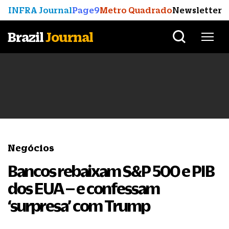
INFRA Journal
Page9
Metro Quadrado
Newsletter
Brazil
Journal
Negócios
Bancos rebaixam S&P 500 e PIB
dos EUA – e confessam
‘surpresa’ com Trump