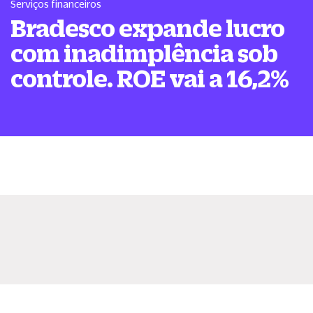
Serviços financeiros
Bradesco expande lucro
com inadimplência sob
controle. ROE vai a 16,2%