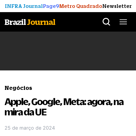
INFRA Journal
Page9
Metro Quadrado
Newsletter
Brazil
Journal
Negócios
Apple, Google, Meta: agora, na
mira da UE
25 de março de 2024