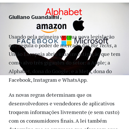
Giuliano Guandalini
Usando pela primeira vez sua nova legislação
que regula o poder de mercado das
Big Techs
, a
União Europeia abriu uma investigação que tem
como alvo três gigantes do setor: a Apple; a
Alphabet, dona do Google; e a Meta, dona do
Facebook, Instagram e WhatsApp.
As novas regras determinam que os
desenvolvedores e vendedores de aplicativos
troquem informações livremente (e sem custo)
com os consumidores finais. A lei também