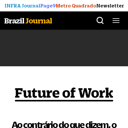
INFRA Journal
Page9
Metro Quadrado
Newsletter
Brazil
Journal
Ao contrário do que dizem, o