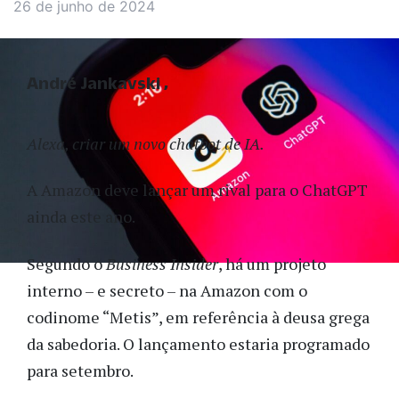
26 de junho de 2024
André Jankavski
Alexa, criar um novo chatbot de IA.
A Amazon deve lançar um rival para o ChatGPT
ainda este ano.
Segundo o
Business Insider
, há um projeto
interno – e secreto – na Amazon com o
codinome “Metis”, em referência à deusa grega
da sabedoria. O lançamento estaria programado
para setembro.