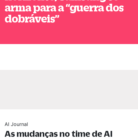
arma para a
“
guerra dos
dobráveis
”
AI Journal
As mudanças no time de AI