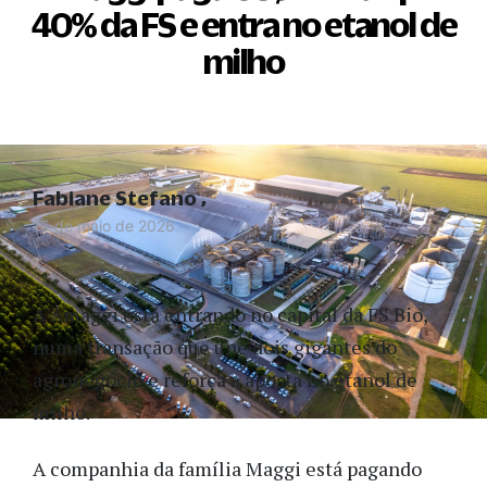
40% da FS e entra no etanol de
milho
Fabiane Stefano
15 de maio de 2026
A Amaggi está entrando no capital da FS Bio,
numa transação que une dois gigantes do
agronegócio e reforça a aposta no etanol de
milho.
A companhia da família Maggi está pagando