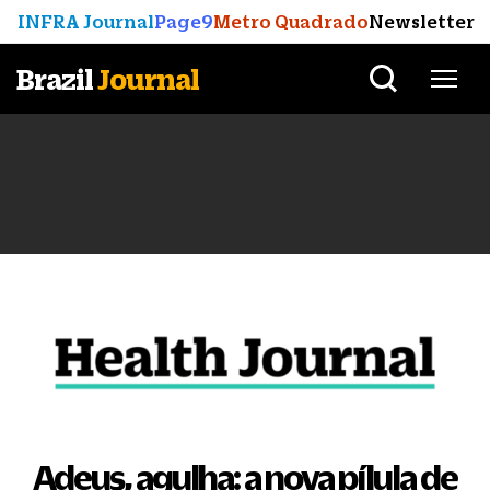
INFRA Journal
Page9
Metro Quadrado
Newsletter
Brazil
Journal
Adeus, agulha: a nova pílula de