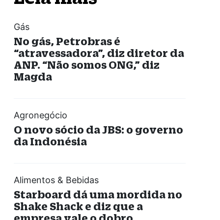
Gás
No gás, Petrobras é
“atravessadora”, diz diretor da
ANP. “Não somos ONG,” diz
Magda
Agronegócio
O novo sócio da JBS: o governo
da Indonésia
Alimentos & Bebidas
Starboard dá uma mordida no
Shake Shack e diz que a
empresa vale o dobro