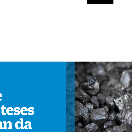
e
teses
an da