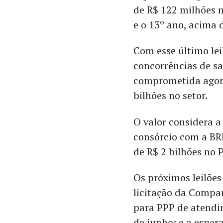
de R$ 122 milhões n
e o 13º ano, acima 
Com esse último le
concorrências de sa
comprometida agora
bilhões no setor.
O valor considera 
consórcio com a BR
de R$ 2 bilhões no 
Os próximos leilõe
licitação da Compa
para PPP de atendi
de junho; e a esper