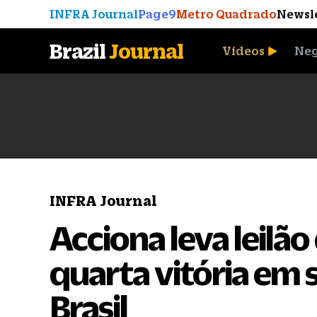
INFRA Journal
Page9
Metro Quadrado
Newsl
Brazil
Journal
Vídeos
Neg
A Moeda que Vingou
INFRA Journal
Acciona leva leilão
quarta vitória em
Brasil