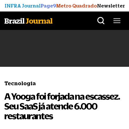
INFRA Journal
Page9
Metro Quadrado
Newsletter
Brazil
Journal
Tecnologia
A Yooga foi forjada na escassez.
Seu SaaS já atende 6.000
restaurantes