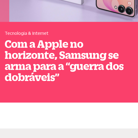
Tecnologia & Internet
Com a Apple no
horizonte, Samsung se
arma para a
“
guerra dos
dobráveis
”