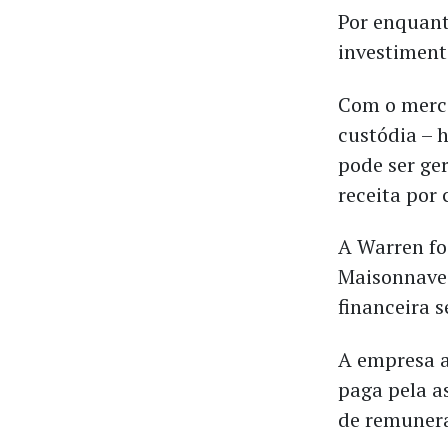
Por enquanto
investiment
Com o merc
custódia – 
pode ser ge
receita por 
A Warren fo
Maisonnave 
financeira s
A empresa a
paga pela a
de remunera