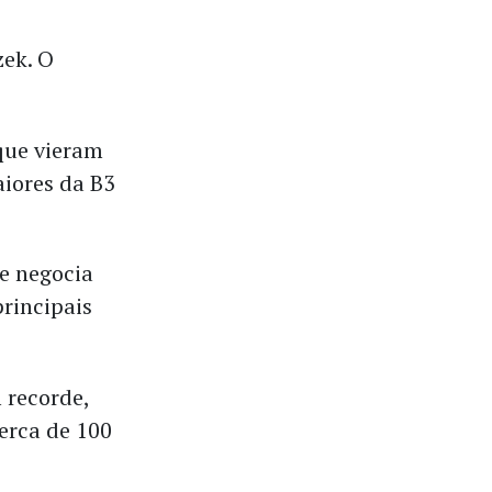
zek. O
 que vieram
iores da B3
e negocia
principais
 recorde,
erca de 100