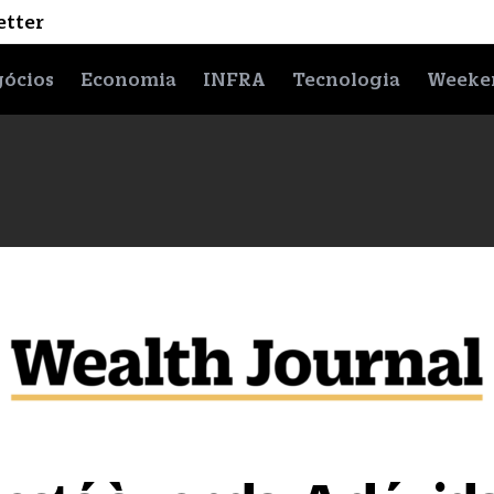
etter
ócios
Economia
INFRA
Tecnologia
Weeke