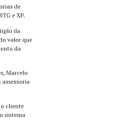
orias de
BTG e XP.
iplo da
do valor que
mento da
es, Marcelo
 assessoria
o cliente
 o sistema