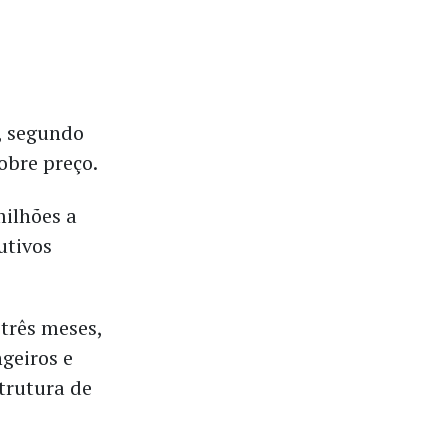
, segundo
obre preço.
milhões a
utivos
três meses,
ngeiros e
trutura de