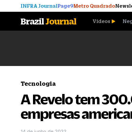
INFRA Journal
Page9
Metro Quadrado
Newsl
Brazil
Journal
Vídeos
Neg
A Moeda que Vingou
Tecnologia
A Revelo tem 300.
empresas america
14 de junho de 2022