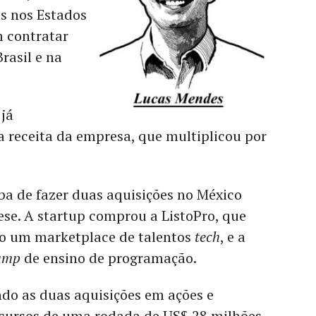
s nos Estados
 contratar
rasil e na
já
 receita da empresa, que multiplicou por
ba de fazer duas aquisições no México
tese. A startup comprou a ListoPro, que
 um marketplace de talentos
tech
, e a
camp
de ensino de programação.
ndo as duas aquisições em ações e
ecursos de uma rodada de US$ 28 milhões