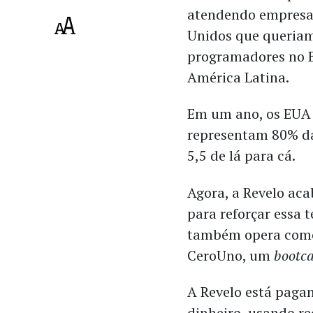
atendendo empresa
Unidos que queriam
programadores no B
América Latina.
Em um ano, os EUA 
representam 80% da
5,5 de lá para cá.
Agora, a Revelo aca
para reforçar essa 
também opera como
CeroUno, um
boot
A Revelo está paga
dinheiro, usando r