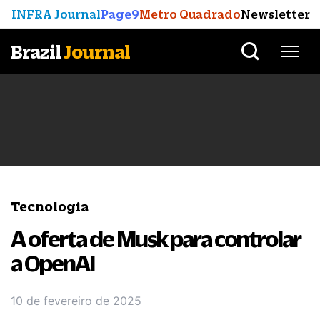
INFRA Journal
Page9
Metro Quadrado
Newsletter
Brazil
Journal
Tecnologia
A oferta de Musk para controlar
a OpenAI
10 de fevereiro de 2025