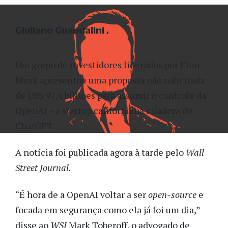
Giuliano Guandalini
Um grupo de investidores liderados por Elon
Musk apresentou uma proposta não solicitada
de US$ 97,4 bilhões para assumir o controle da
OpenAI – a startup californiana criadora do
ChatGPT.
A notícia foi publicada agora à tarde pelo
Wall
Street Journal.
“É hora de a OpenAI voltar a ser
open-source
e
focada em segurança como ela já foi um dia,”
disse ao
WSJ
Mark Toberoff, o advogado de