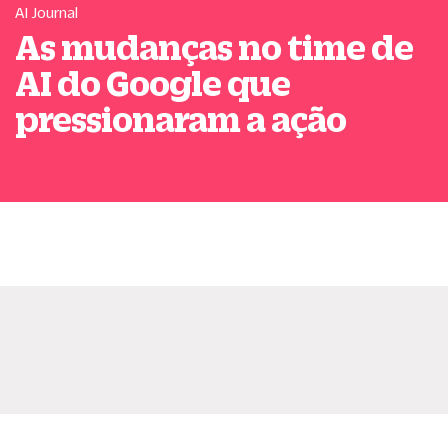
AI Journal
As mudanças no time de
AI do Google que
pressionaram a ação