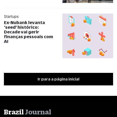
Startups
Ex-Nubank levanta
‘seed’ histórico:
Decade vai gerir
finanças pessoais com
AI
Ir para a página inicial
Brazil
Journal