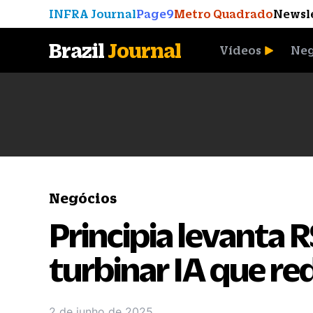
INFRA Journal
Page9
Metro Quadrado
Newsl
Brazil
Journal
Vídeos
Neg
A Moeda que Vingou
Negócios
Principia levanta 
turbinar IA que re
2 de junho de 2025