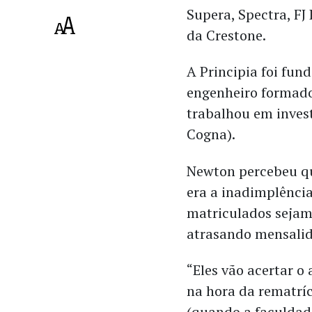
Supera, Spectra, FJ
da Crestone.
A Principia foi fu
engenheiro formado
trabalhou em inves
Cogna).
Newton percebeu qu
era a inadimplênci
matriculados sejam
atrasando mensalid
“Eles vão acertar o
na hora da rematrí
(quando a faculdad