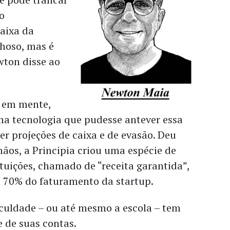
 o
aixa da
lhoso, mas é
ewton disse ao
 em mente,
 tecnologia que pudesse antever essa
er projeções de caixa e de evasão. Deu
ãos, a Principia criou uma espécie de
ituições, chamado de “receita garantida”,
a 70% do faturamento da startup.
aculdade – ou até mesmo a escola – tem
e de suas contas.