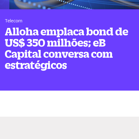
Telecom
Alloha emplaca bond de
US$ 350 milhões; eB
Capital conversa com
estratégicos