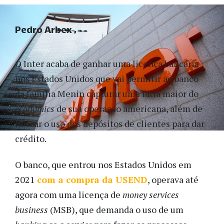
Pedro Arbex
O Inter acaba de ganhar uma licença bancária
nos Estados Unidos que vai permitir ao banco
da família Menin capturar uma fatia maior do
economics
de sua operação americana, além de
liberar o uso dos depósitos de clientes para dar
crédito.
O banco, que entrou nos Estados Unidos em
2021
com a compra da USEND
, operava até
agora com uma licença de
money services
business
(MSB), que demanda o uso de um