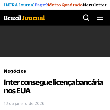
INFRA Journal
Page9
Metro Quadrado
Newsletter
Brazil
Journal
Negócios
Inter consegue licença bancária
nos EUA
16 de janeiro de 2026