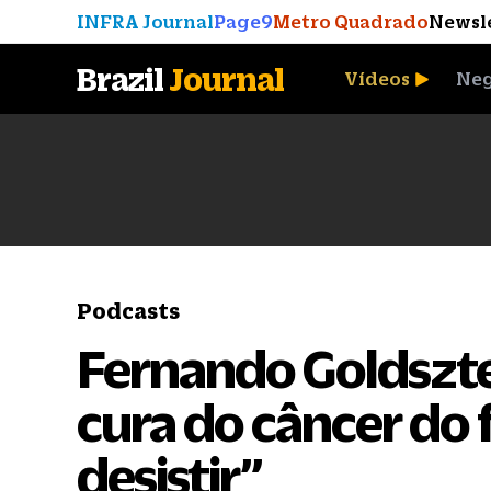
INFRA Journal
Page9
Metro Quadrado
Newsl
Brazil
Journal
Vídeos
Neg
A Moeda que Vingou
Podcasts
Fernando Goldsztei
cura do câncer do 
desistir”