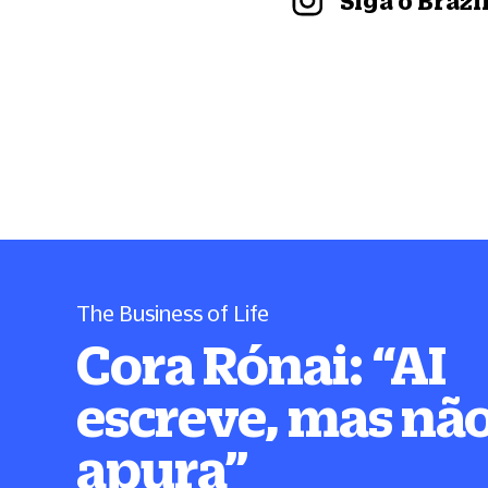
Siga o Braz
The Business of Life
Cora Rónai:
“
AI
escreve, mas nã
apura
”