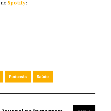
 no
Spotify
:
Podcasts
Saúde