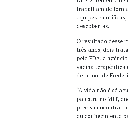
Diferentemente de 
trabalham de forma 
equipes científicas
descobertas.
O resultado desse 
três anos, dois tr
pelo FDA, a agênci
vacina terapêutica 
de tumor de Freder
“A vida não é só ac
palestra no MIT, o
precisa encontrar u
ou conhecimento pa