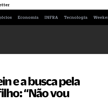
etter
ócios
Economia
INFRA
Tecnologia
Weeke
n e a busca pela
filho: “Não vou