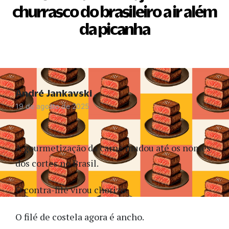
churrasco do brasileiro a ir além
da picanha
André Jankavski
19 de agosto de 2025
A gourmetização da carne mudou até os nomes
dos cortes no Brasil.
O contra-filé virou chorizo.
O filé de costela agora é ancho.