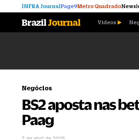
INFRA Journal
Page9
Metro Quadrado
Newsl
Brazil
Journal
Vídeos
Neg
A Moeda que Vingou
Negócios
BS2 aposta nas bet
Paag
7 de abril de 2025