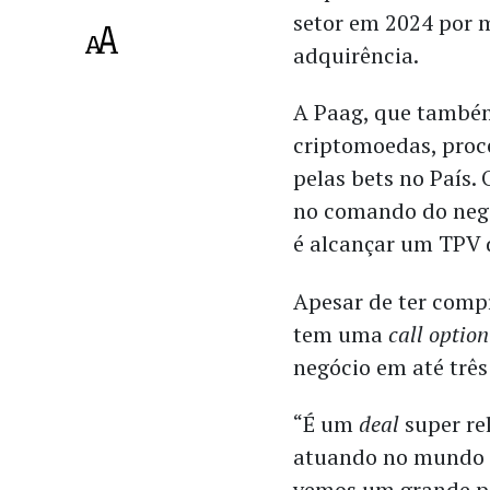
setor em 2024 por 
adquirência.
A Paag, que também
criptomoedas, pro
pelas bets no País.
no comando do negó
é alcançar um TPV d
Apesar de ter comp
tem uma
call
option
negócio em até três
“É um
deal
super re
atuando no mundo d
vemos um grande po