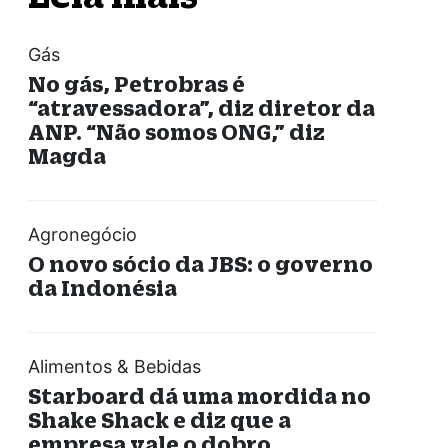
Gás
No gás, Petrobras é
“atravessadora”, diz diretor da
ANP. “Não somos ONG,” diz
Magda
Agronegócio
O novo sócio da JBS: o governo
da Indonésia
Alimentos & Bebidas
Starboard dá uma mordida no
Shake Shack e diz que a
empresa vale o dobro