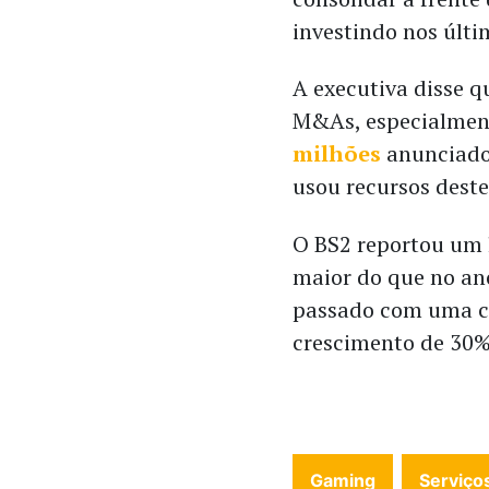
investindo nos últ
A executiva disse q
M&As, especialmen
milhões
anunciado
usou recursos dest
O BS2 reportou um 
maior do que no an
passado com uma ca
crescimento de 30%
Gaming
Serviço