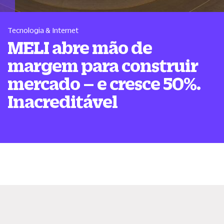
Tecnologia & Internet
MELI abre mão de
margem para construir
mercado – e cresce 50%.
Inacreditável