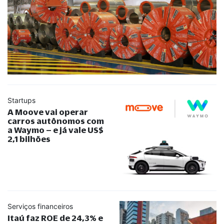
Startups
A Moove vai operar
carros autônomos com
a Waymo – e já vale US$
2,1 bilhões
Serviços financeiros
Itaú faz ROE de 24,3% e