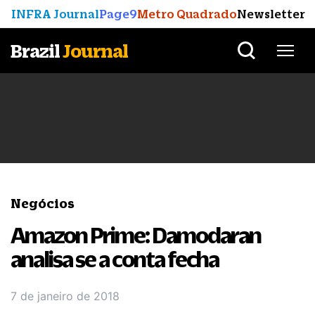
INFRA Journal
Page9
Metro Quadrado
Newsletter
Brazil
Journal
Negócios
Amazon Prime: Damodaran
analisa se a conta fecha
7 de janeiro de 2018