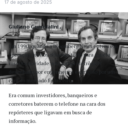
17 de agosto de 2025
Giuliano Guandalini
Em 1990, quando a Bloomberg News entrou em
operação, muitos olhavam torto para aquela
insólita novidade: um ‘jornal eletrônico’
desenhado por engenheiros e dirigido por um
cara do mercado financeiro.
Era comum investidores, banqueiros e
corretores baterem o telefone na cara dos
repórteres que ligavam em busca de
informação.