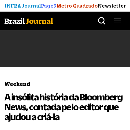
INFRA Journal
Page9
Metro Quadrado
Newsletter
Brazil
Journal
Weekend
A insólita história da Bloomberg
News, contada pelo editor que
ajudou a criá-la